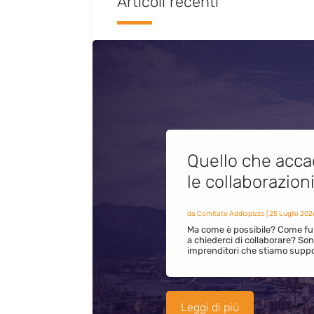
Articoli recenti
Quello che acca
le collaborazion
da
Comitato Addiopizzo
|
25 Luglio 202
Ma come è possibile? Come fun
a chiederci di collaborare? S
imprenditori che stiamo supp
Leggi di più