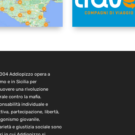
2004 Addiopizzo opera a
mo e in Sicilia per
uovere una rivoluzione
rale contro la mafia.
nsabilità individuale e
ttiva, partecipazione, libertà,
agonismo giovanile,
arietà e giustizia sociale sono
ori in cui Addiopizzo si