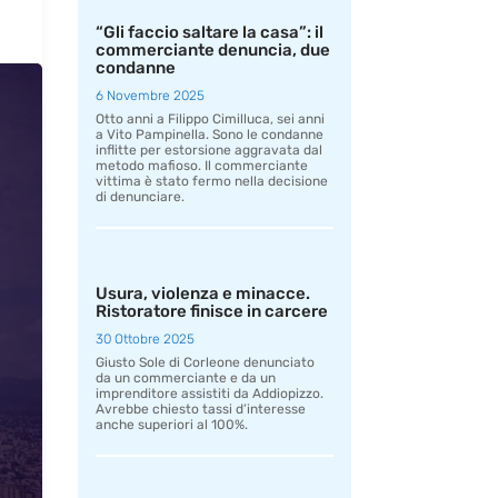
“Gli faccio saltare la casa”: il
commerciante denuncia, due
condanne
6 Novembre 2025
Otto anni a Filippo Cimilluca, sei anni
a Vito Pampinella. Sono le condanne
inflitte per estorsione aggravata dal
metodo mafioso. Il commerciante
vittima è stato fermo nella decisione
di denunciare.
Usura, violenza e minacce.
Ristoratore finisce in carcere
30 Ottobre 2025
Giusto Sole di Corleone denunciato
da un commerciante e da un
imprenditore assistiti da Addiopizzo.
Avrebbe chiesto tassi d’interesse
anche superiori al 100%.