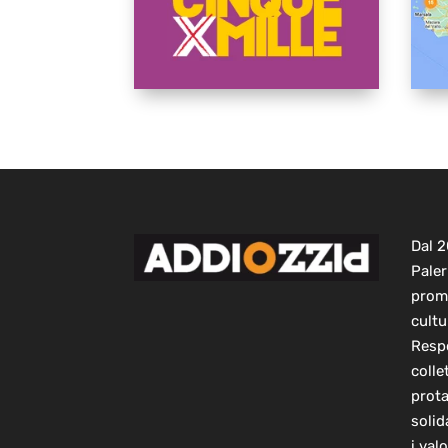
Dal 
Paler
prom
cultu
Respo
colle
prot
solid
i val