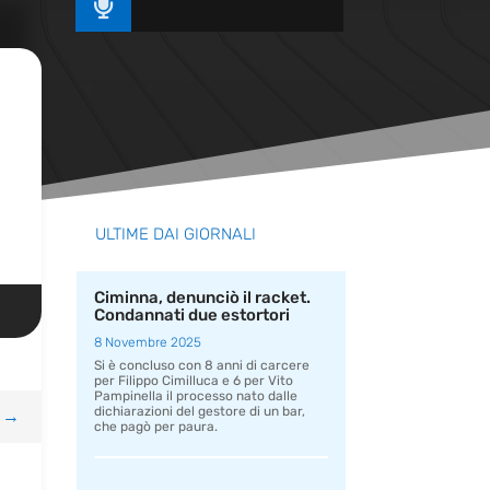

ULTIME DAI GIORNALI
Ciminna, denunciò il racket.
Condannati due estortori
8 Novembre 2025
Si è concluso con 8 anni di carcere
per Filippo Cimilluca e 6 per Vito
Pampinella il processo nato dalle
dichiarazioni del gestore di un bar,
→
che pagò per paura.