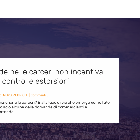
de nelle carceri non incentiva
i contro le estorsioni
6
|
NEWS
,
RUBRICHE
| Commenti 0
zionano le carceri? E alla luce di ciò che emerge come fate
ono solo alcune delle domande di commercianti e
ortando