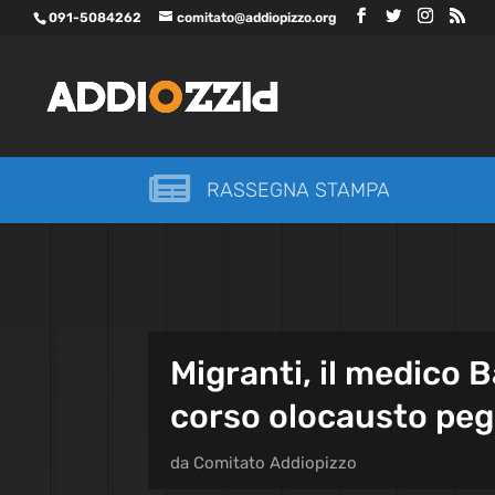
091-5084262
comitato@addiopizzo.org

RASSEGNA STAMPA
Migranti, il medico B
corso olocausto pegg
da
Comitato Addiopizzo