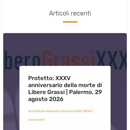
Articoli recenti
Protetto: XXXV
anniversario della morte di
Libero Grassi | Palermo, 29
agosto 2026
da
Comitato Addiopizzo
|
8 Agosto 2026
|
NEWS
|
Commenti 0