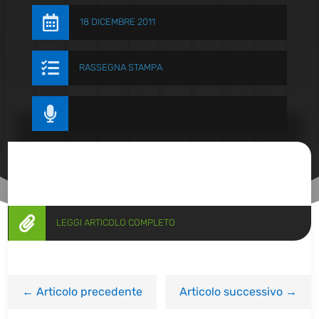

18 DICEMBRE 2011

RASSEGNA STAMPA


LEGGI ARTICOLO COMPLETO
←
Articolo precedente
Articolo successivo
→