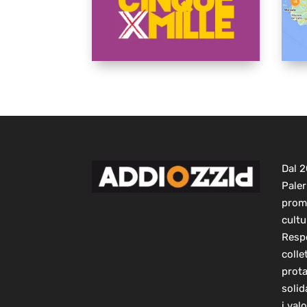
Dal 
Paler
prom
cultu
Respo
colle
prot
solid
i val