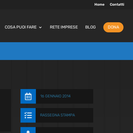
Home
Contatti
COSA PUOI FARE
RETE IMPRESE
BLOG
DONA

16 GENNAIO 2014

RASSEGNA STAMPA