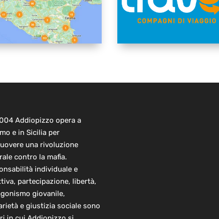
2004 Addiopizzo opera a
mo e in Sicilia per
uovere una rivoluzione
rale contro la mafia.
nsabilità individuale e
ttiva, partecipazione, libertà,
agonismo giovanile,
arietà e giustizia sociale sono
ori in cui Addiopizzo si