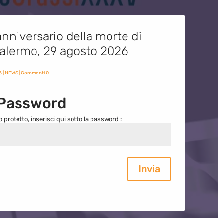
nniversario della morte di
 Palermo, 29 agosto 2026
6
|
NEWS
| Commenti 0
 Password
o protetto, inserisci qui sotto la password :
Invia