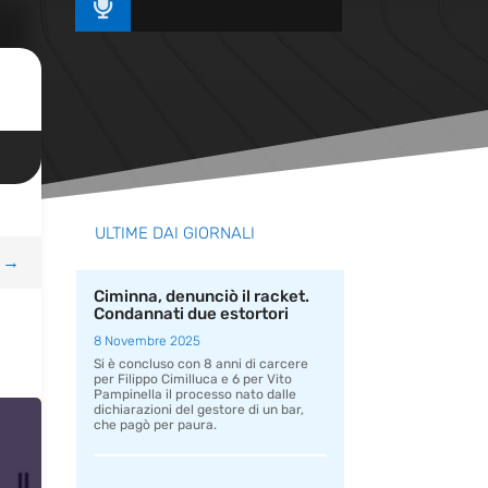

ULTIME DAI GIORNALI
→
Ciminna, denunciò il racket.
Condannati due estortori
8 Novembre 2025
Si è concluso con 8 anni di carcere
per Filippo Cimilluca e 6 per Vito
Pampinella il processo nato dalle
dichiarazioni del gestore di un bar,
che pagò per paura.