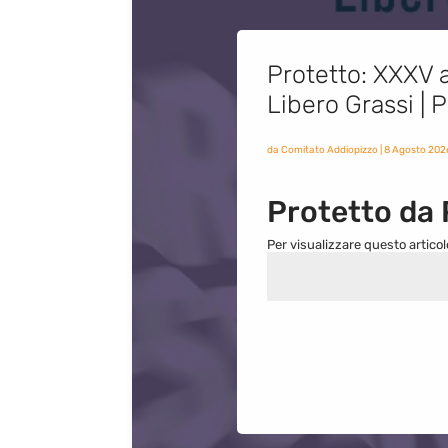
Protetto: XXXV a
Libero Grassi |
da
Comitato Addiopizzo
|
8 Agosto 202
Protetto da
Per visualizzare questo articol