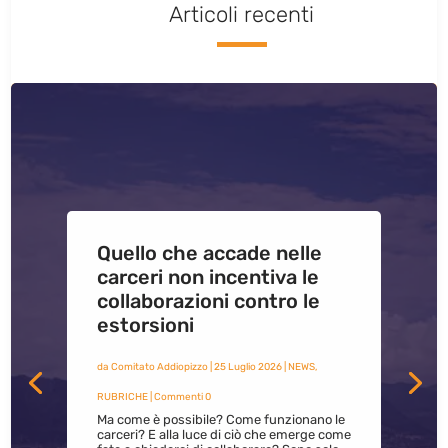
Articoli recenti
Quello che accade nelle
carceri non incentiva le
collaborazioni contro le
estorsioni
da
Comitato Addiopizzo
|
25 Luglio 2026
|
NEWS
,
RUBRICHE
| Commenti 0
Ma come è possibile? Come funzionano le
carceri? E alla luce di ciò che emerge come