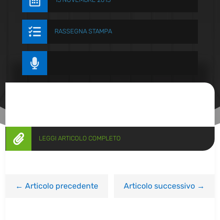


RASSEGNA STAMPA


LEGGI ARTICOLO COMPLETO
←
Articolo precedente
Articolo successivo
→