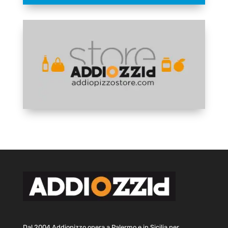
Dal 2004 Addiopizzo opera a Palermo e in Sicilia per