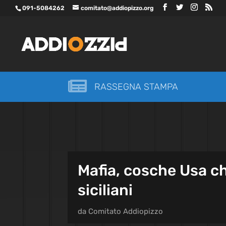
091-5084262
comitato@addiopizzo.org

RASSEGNA STAMPA
Mafia, cosche Usa ch
siciliani
da
Comitato Addiopizzo