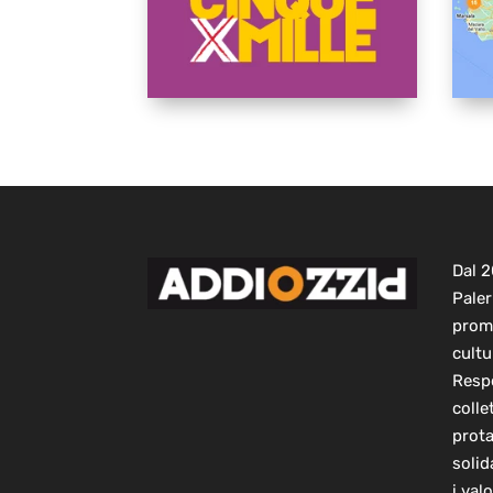
Dal 
Paler
prom
cultu
Respo
colle
prot
solid
i val