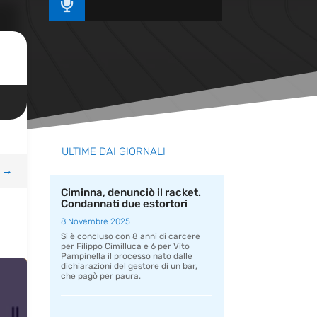

ULTIME DAI GIORNALI
→
Ciminna, denunciò il racket.
Condannati due estortori
8 Novembre 2025
Si è concluso con 8 anni di carcere
per Filippo Cimilluca e 6 per Vito
Pampinella il processo nato dalle
dichiarazioni del gestore di un bar,
che pagò per paura.