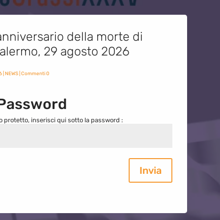
nniversario della morte di
 Palermo, 29 agosto 2026
6
|
NEWS
| Commenti 0
 Password
o protetto, inserisci qui sotto la password :
Invia