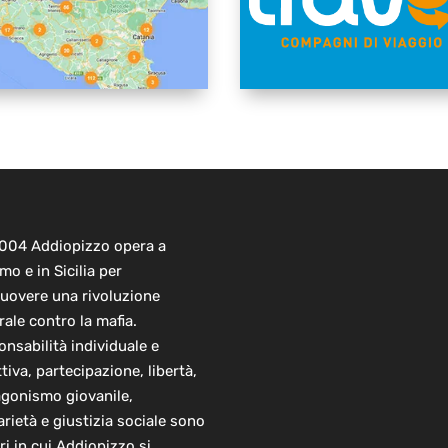
2004 Addiopizzo opera a
mo e in Sicilia per
uovere una rivoluzione
rale contro la mafia.
nsabilità individuale e
ttiva, partecipazione, libertà,
agonismo giovanile,
arietà e giustizia sociale sono
ori in cui Addiopizzo si