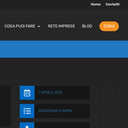
Home
Contatti
COSA PUOI FARE
RETE IMPRESE
BLOG
DONA

7 APRILE 2013

RASSEGNA STAMPA