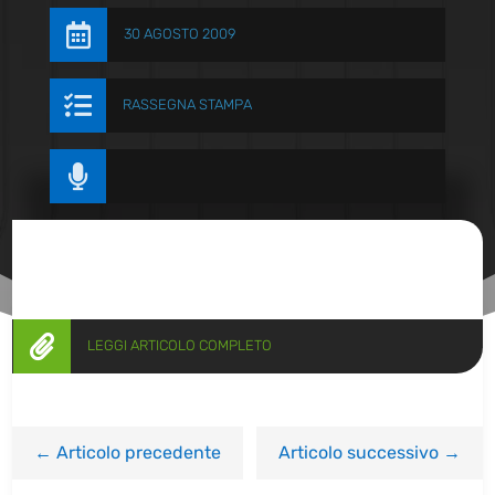

30 AGOSTO 2009

RASSEGNA STAMPA


LEGGI ARTICOLO COMPLETO
←
Articolo precedente
Articolo successivo
→