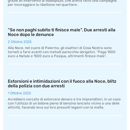
grazie all’intervento di Addiopizzo, che aveva fatto una campagna
per incoraggiare la ribellione nel quartiere.
“Se non paghi subito ti finisce male”. Due arresti alla
Noce dopo le denunce
2 Ottobre 2025
Alla Noce, nel cuore di Palermo, gli esattori di Cosa Nostra sono
tornati a farsi avanti con metodi parecchio sbrigativi. “Paga 1500
euro a Natale e 1500 euro a Pasqua, altrimenti finisce male”.
Estorsioni e intimidazioni con il fuoco alla Noce, blitz
della polizia con due arresti
1 Ottobre 2025
Avrebbero cercato di estorcere denaro a tre imprenditori, in un caso
con l’utilizzo di un bidone pieno di benzina lanciato vicino a una delle
attività, facendo leva sui loro presunti legami con la mafia.