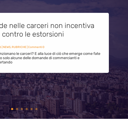
de nelle carceri non incentiva
i contro le estorsioni
6
|
NEWS
,
RUBRICHE
| Commenti 0
zionano le carceri? E alla luce di ciò che emerge come fate
ono solo alcune delle domande di commercianti e
ortando