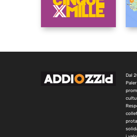
Dal 
Paler
prom
cultu
Respo
colle
prot
solid
i val