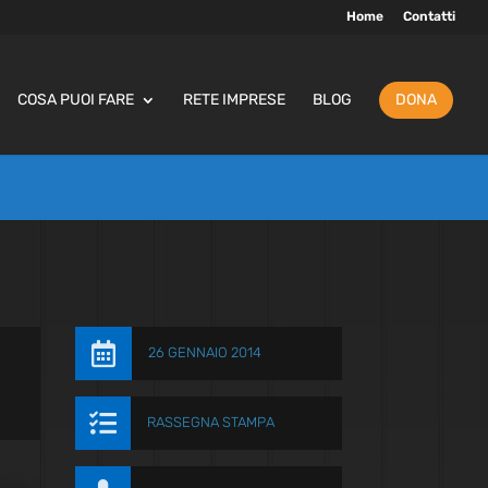
Home
Contatti
COSA PUOI FARE
RETE IMPRESE
BLOG
DONA

26 GENNAIO 2014

RASSEGNA STAMPA