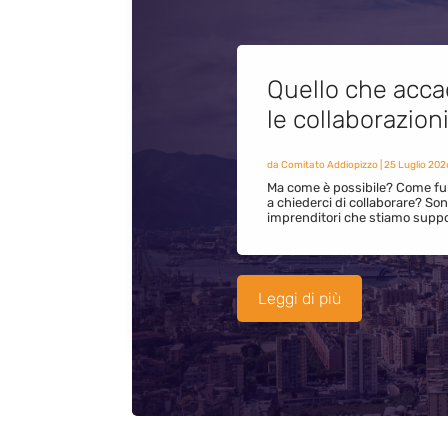
Quello che acca
le collaborazion
da
Comitato Addiopizzo
|
25 Luglio 202
Ma come è possibile? Come fun
a chiederci di collaborare? S
imprenditori che stiamo supp
Leggi di più