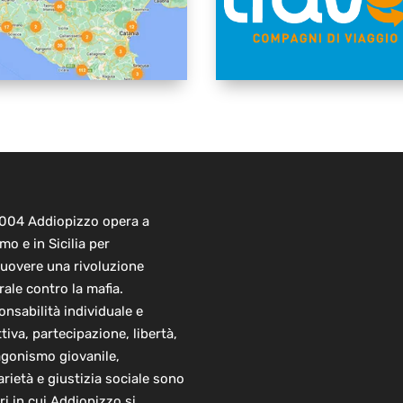
2004 Addiopizzo opera a
mo e in Sicilia per
uovere una rivoluzione
rale contro la mafia.
nsabilità individuale e
ttiva, partecipazione, libertà,
agonismo giovanile,
arietà e giustizia sociale sono
ori in cui Addiopizzo si