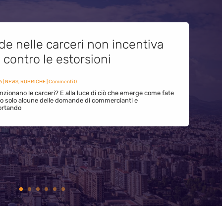
de nelle carceri non incentiva
i contro le estorsioni
6
|
NEWS
,
RUBRICHE
| Commenti 0
zionano le carceri? E alla luce di ciò che emerge come fate
ono solo alcune delle domande di commercianti e
ortando