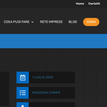
Home
Contatti
COSA PUOI FARE
RETE IMPRESE
BLOG
DONA

1 LUGLIO 2004

RASSEGNA STAMPA