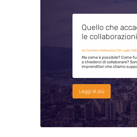
Quello che acca
le collaborazion
da
Comitato Addiopizzo
|
25 Luglio 202
Ma come è possibile? Come fun
a chiederci di collaborare? S
imprenditori che stiamo supp
Leggi di più