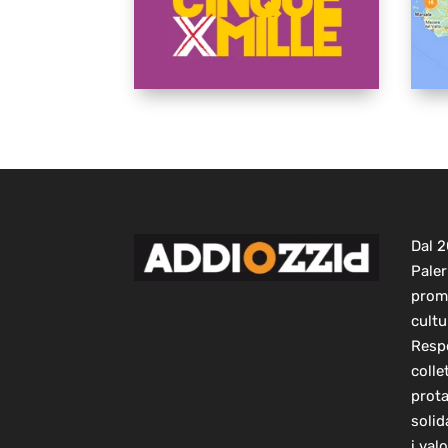
Dal 
Paler
prom
cultu
Respo
colle
prot
solid
i val