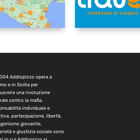
2004 Addiopizzo opera a
mo e in Sicilia per
uovere una rivoluzione
rale contro la mafia.
nsabilità individuale e
ttiva, partecipazione, libertà,
agonismo giovanile,
arietà e giustizia sociale sono
ori in cui Addiopizzo si