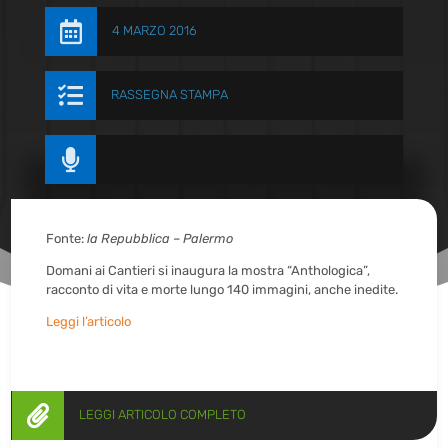

4 MARZO 2016

RASSEGNA STAMPA

Fonte:
la Repubblica – Palermo
Domani ai Cantieri si inaugura la mostra “Anthologica”,
racconto di vita e morte lungo 140 immagini, anche inedite.
Leggi l’articolo

LEGGI ARTICOLO COMPLETO