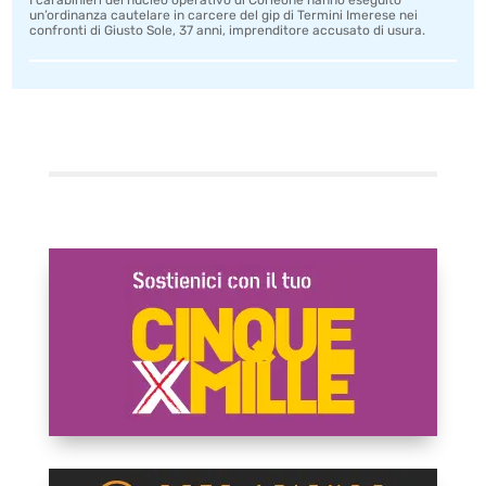
I carabinieri del nucleo operativo di Corleone hanno eseguito
un’ordinanza cautelare in carcere del gip di Termini Imerese nei
confronti di Giusto Sole, 37 anni, imprenditore accusato di usura.