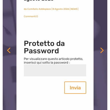
da
Comitato Addiopizzo
|
8 Agosto 2026
|
NEWS
|
Commenti 0
Protetto da
Password
Per visualizzare questo articolo protetto,
inserisci qui sotto la password :
Invia