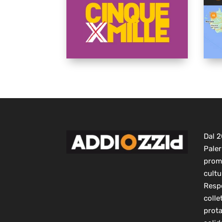
Dal 
Paler
prom
cultu
Respo
colle
prot