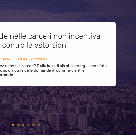
de nelle carceri non incentiva
i contro le estorsioni
6
|
NEWS
,
RUBRICHE
| Commenti 0
zionano le carceri? E alla luce di ciò che emerge come fate
ono solo alcune delle domande di commercianti e
ortando