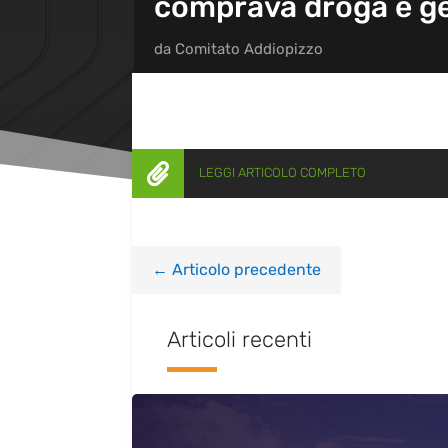
comprava droga e ge
da
Comitato Addiopizzo

LEGGI ARTICOLO COMPLETO
←
Articolo precedente
Articoli recenti