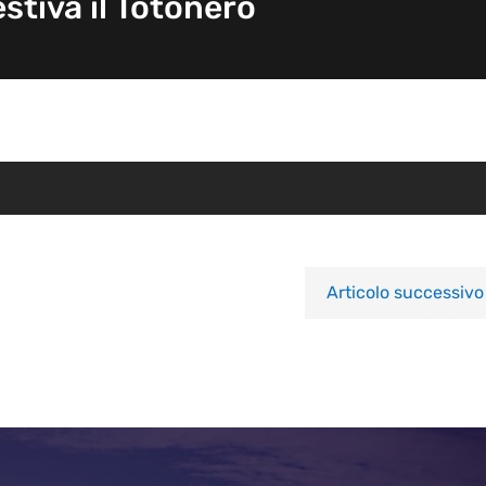
stiva il Totonero
Articolo successivo