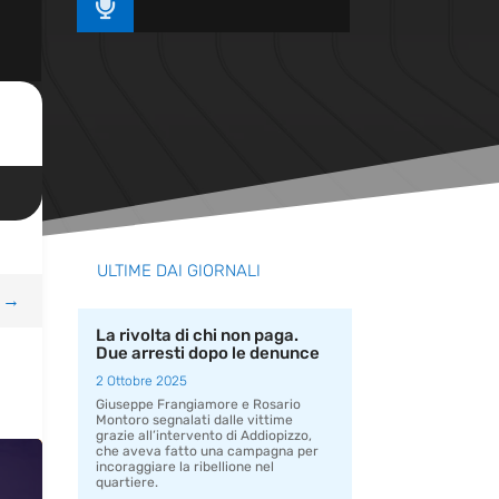

ULTIME DAI GIORNALI
→
La rivolta di chi non paga.
Due arresti dopo le denunce
2 Ottobre 2025
Giuseppe Frangiamore e Rosario
Montoro segnalati dalle vittime
grazie all’intervento di Addiopizzo,
che aveva fatto una campagna per
incoraggiare la ribellione nel
quartiere.