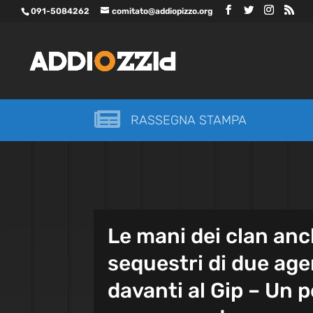
091-5084262
comitato@addiopizzo.org

RASSEGNA STAMPA
Le mani dei clan an
sequestri di due agen
davanti al Gip – Un p