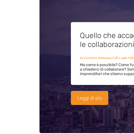
Quello che acca
le collaborazion
da
Comitato Addiopizzo
|
25 Luglio 202
Ma come è possibile? Come fun
a chiederci di collaborare? S
imprenditori che stiamo supp
Leggi di più