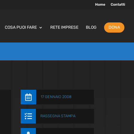
Home
Contatti
COSA PUOI FARE
RETE IMPRESE
BLOG
DONA

17 GENNAIO 2008
i

RASSEGNA STAMPA
: