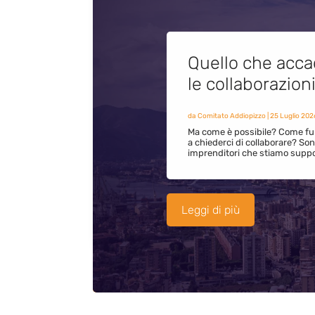
Quello che acca
le collaborazion
da
Comitato Addiopizzo
|
25 Luglio 202
Ma come è possibile? Come fun
a chiederci di collaborare? S
imprenditori che stiamo supp
Leggi di più