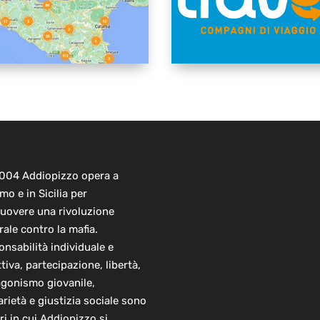
2004 Addiopizzo opera a
mo e in Sicilia per
uovere una rivoluzione
rale contro la mafia.
nsabilità individuale e
ttiva, partecipazione, libertà,
agonismo giovanile,
arietà e giustizia sociale sono
ori in cui Addiopizzo si