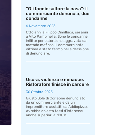
“Gli faccio saltare la casa”: il
commerciante denuncia, due
condanne
6 Novembre 2025
Otto anni a Filippo Cimilluca, sei anni
a Vito Pampinella. Sono le condanne
inflitte per estorsione aggravata dal
metodo mafioso. Il commerciante
vittima è stato fermo nella decisione
di denunciare.
Usura, violenza e minacce.
Ristoratore finisce in carcere
30 Ottobre 2025
Giusto Sole di Corleone denunciato
da un commerciante e da un
imprenditore assistiti da Addiopizzo.
Avrebbe chiesto tassi d’interesse
anche superiori al 100%.