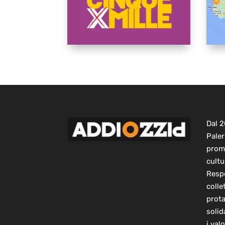
Dal 
Paler
prom
cultu
Respo
colle
prot
solid
i val