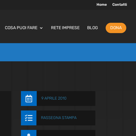
Home
Contatti
COSA PUOI FARE
RETE IMPRESE
BLOG
DONA

9 APRILE 2010

RASSEGNA STAMPA