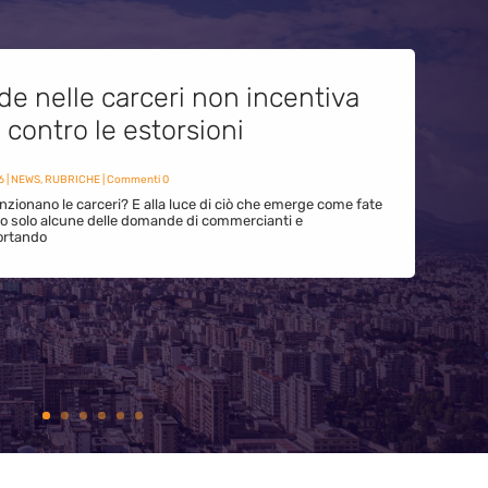
de nelle carceri non incentiva
i contro le estorsioni
6
|
NEWS
,
RUBRICHE
| Commenti 0
zionano le carceri? E alla luce di ciò che emerge come fate
ono solo alcune delle domande di commercianti e
ortando