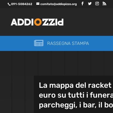
091-5084262
comitato@addiopizzo.org

RASSEGNA STAMPA
La mappa del racket 
euro su tutti i funera
parcheggi, i bar, il b