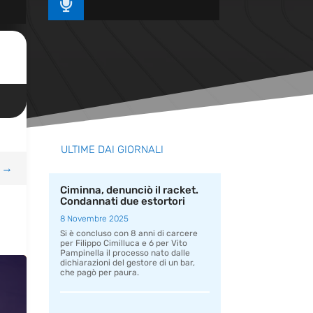

ULTIME DAI GIORNALI
→
Ciminna, denunciò il racket.
Condannati due estortori
8 Novembre 2025
Si è concluso con 8 anni di carcere
per Filippo Cimilluca e 6 per Vito
Pampinella il processo nato dalle
dichiarazioni del gestore di un bar,
che pagò per paura.