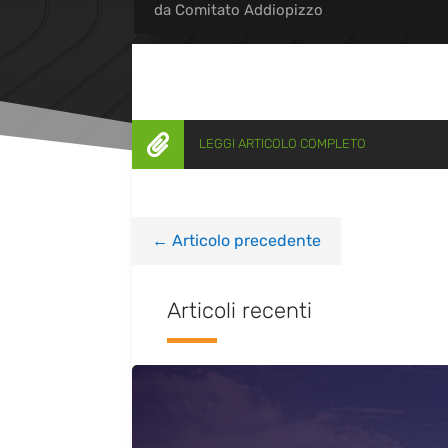
da
Comitato Addiopizzo

LEGGI ARTICOLO COMPLETO
←
Articolo precedente
Articoli recenti