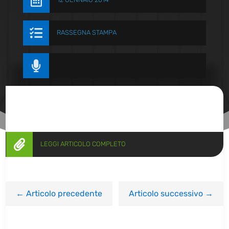


RASSEGNA STAMPA


LEGGI ARTICOLO COMPLETO
←
Articolo precedente
Articolo successivo
→