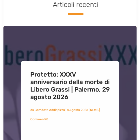
Articoli recenti
Protetto: XXXV
anniversario della morte di
Libero Grassi | Palermo, 29
agosto 2026
da
Comitato Addiopizzo
|
8 Agosto 2026
|
NEWS
|
Commenti 0