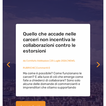
Quello che accade nelle
carceri non incentiva le
collaborazioni contro le
estorsioni
da
Comitato Addiopizzo
|
25 Luglio 2026
|
NEWS
,
RUBRICHE
| Commenti 0
Ma come è possibile? Come funzionano le
carceri? E alla luce di ciò che emerge come
fate a chiederci di collaborare? Sono solo
alcune delle domande di commercianti e
imprenditori che stiamo supportando