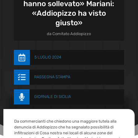
hanno sollevato» Mariani:
«Addiopizzo ha visto
giusto»
da
Comitato Addiopizzo

5 LUGLIO 2024

RASSEGNA STAMPA

GIORNALE DI SICILIA
Da commercianti che chiedono una maggiore tutela alla
denuncia di Addiopizzo che ha segnalato possibilità di
infiltrazioni di Cosa nostra nei locali di alcune zone del