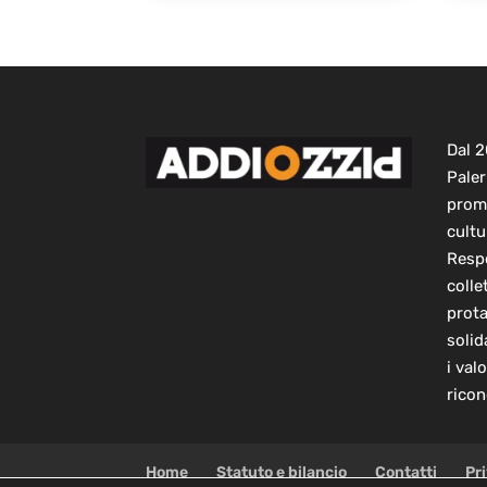
Dal 
Paler
prom
cultu
Respo
colle
prot
solid
i val
ricon
Home
Statuto e bilancio
Contatti
Pr