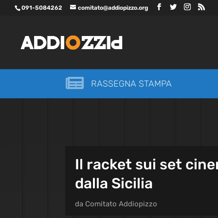
091-5084262
comitato@addiopizzo.org

RASSEGNA STAMPA
Il racket sui set cin
dalla Sicilia
da
Comitato Addiopizzo