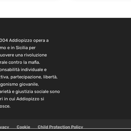
2004 Addiopizzo opera a
mo e in Sicilia per
uovere una rivoluzione
rale contro la mafia.
nsabilità individuale e
ttiva, partecipazione, libertà,
agonismo giovanile,
arietà e giustizia sociale sono
ori in cui Addiopizzo si
osce.
ivacy
Cookie
Child Protection Policy