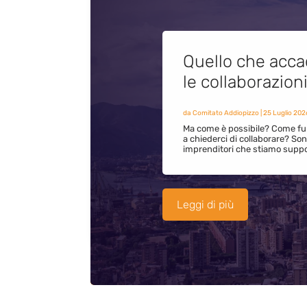
Quello che acca
le collaborazion
da
Comitato Addiopizzo
|
25 Luglio 202
Ma come è possibile? Come fun
a chiederci di collaborare? S
imprenditori che stiamo supp
Leggi di più