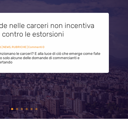
de nelle carceri non incentiva
i contro le estorsioni
6
|
NEWS
,
RUBRICHE
| Commenti 0
zionano le carceri? E alla luce di ciò che emerge come fate
ono solo alcune delle domande di commercianti e
ortando