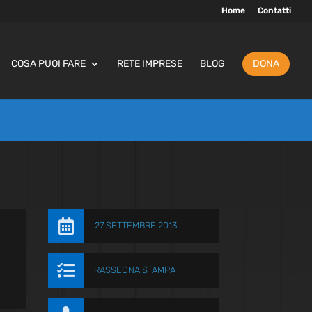
Home
Contatti
COSA PUOI FARE
RETE IMPRESE
BLOG
DONA

27 SETTEMBRE 2013

RASSEGNA STAMPA