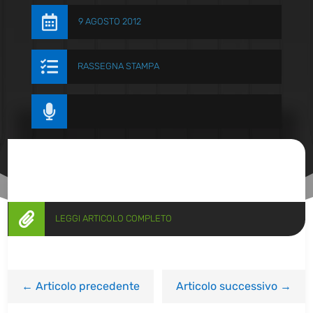

9 AGOSTO 2012

RASSEGNA STAMPA


LEGGI ARTICOLO COMPLETO
←
Articolo precedente
Articolo successivo
→