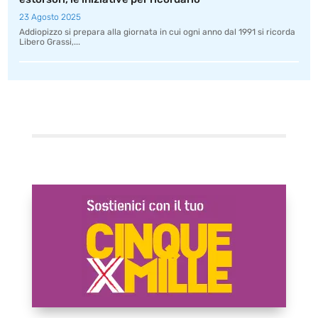
23 Agosto 2025
Addiopizzo si prepara alla giornata in cui ogni anno dal 1991 si ricorda
Libero Grassi,...