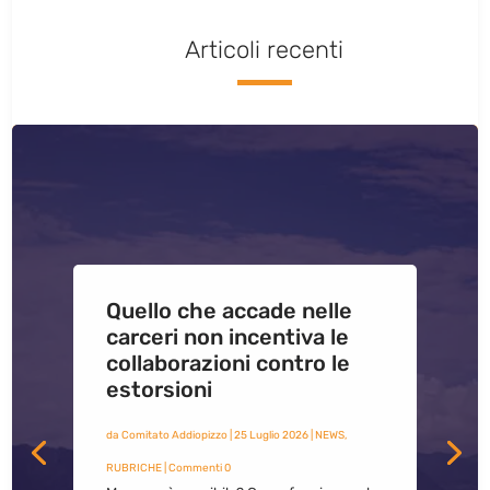
Articoli recenti
Quello che accade nelle
carceri non incentiva le
collaborazioni contro le
estorsioni
da
Comitato Addiopizzo
|
25 Luglio 2026
|
NEWS
,
RUBRICHE
| Commenti 0