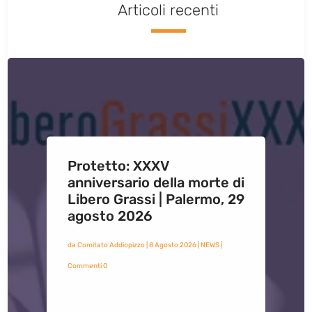
Articoli recenti
Protetto: XXXV
anniversario della morte di
Libero Grassi | Palermo, 29
agosto 2026
da
Comitato Addiopizzo
|
8 Agosto 2026
|
NEWS
|
Commenti 0