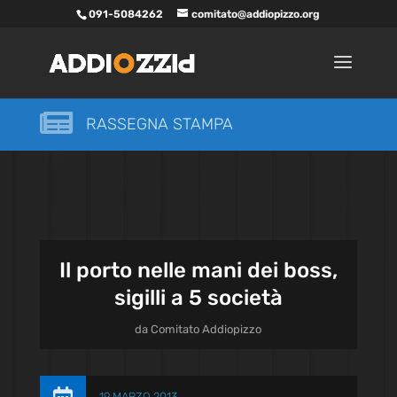
091-5084262
comitato@addiopizzo.org

RASSEGNA STAMPA
Il porto nelle mani dei boss,
sigilli a 5 società
da
Comitato Addiopizzo
19 MARZO 2013