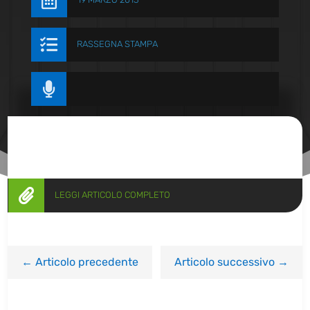


RASSEGNA STAMPA


LEGGI ARTICOLO COMPLETO
←
Articolo precedente
Articolo successivo
→