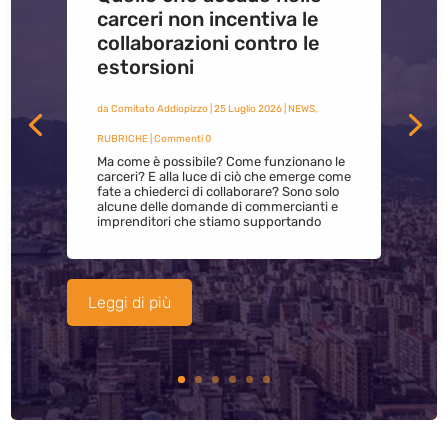
carceri non incentiva le
collaborazioni contro le
estorsioni
da
Comitato Addiopizzo
|
25 Luglio 2026
|
NEWS
,
RUBRICHE
| Commenti 0
Ma come è possibile? Come funzionano le
carceri? E alla luce di ciò che emerge come
fate a chiederci di collaborare? Sono solo
alcune delle domande di commercianti e
imprenditori che stiamo supportando
Leggi di più