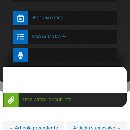

15 GENNAIO 2008

RASSEGNA STAMPA


LEGGI ARTICOLO COMPLETO
←
Articolo precedente
Articolo successivo
→