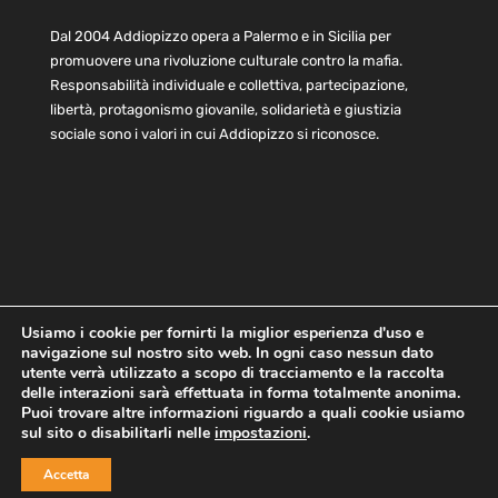
Dal 2004 Addiopizzo opera a Palermo e in Sicilia per
promuovere una rivoluzione culturale contro la mafia.
Responsabilità individuale e collettiva, partecipazione,
libertà, protagonismo giovanile, solidarietà e giustizia
sociale sono i valori in cui Addiopizzo si riconosce.
Usiamo i cookie per fornirti la miglior esperienza d'uso e
navigazione sul nostro sito web. In ogni caso nessun dato
Home
Statuto e bilancio
Contatti
utente verrà utilizzato a scopo di tracciamento e la raccolta
Privacy
Cookie
Child Protection Policy
delle interazioni sarà effettuata in forma totalmente anonima.
Puoi trovare altre informazioni riguardo a quali cookie usiamo
sul sito o disabilitarli nelle
impostazioni
.
Copyright © 2021 AddioPizzo | Tutti i diritti riservati | Sede
Accetta
Centrale: via Lincoln 131, 90133 Palermo