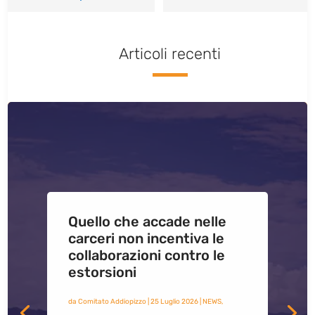
Articoli recenti
Quello che accade nelle
carceri non incentiva le
collaborazioni contro le
estorsioni
da
Comitato Addiopizzo
|
25 Luglio 2026
|
NEWS
,