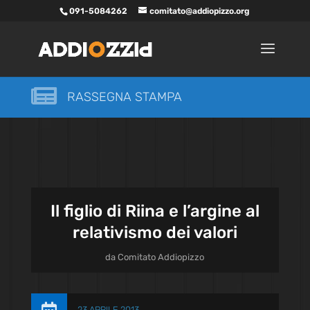
091-5084262
comitato@addiopizzo.org

RASSEGNA STAMPA
Il figlio di Riina e l’argine al
relativismo dei valori
da
Comitato Addiopizzo
23 APRILE 2013