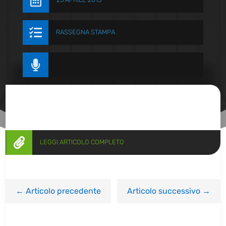


RASSEGNA STAMPA


LEGGI ARTICOLO COMPLETO
←
Articolo precedente
Articolo successivo
→