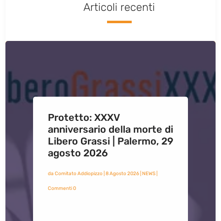
Articoli recenti
Protetto: XXXV
anniversario della morte di
Libero Grassi | Palermo, 29
agosto 2026
da
Comitato Addiopizzo
|
8 Agosto 2026
|
NEWS
|
Commenti 0