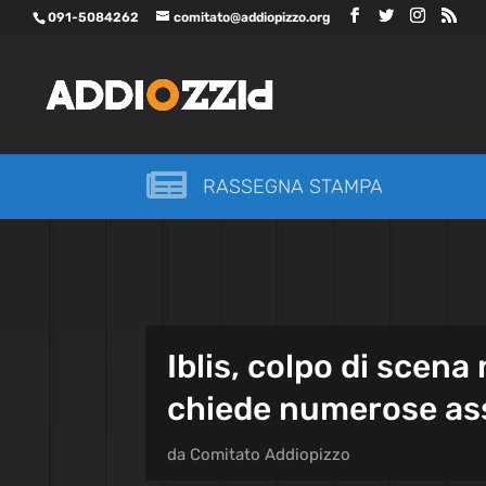
091-5084262
comitato@addiopizzo.org

RASSEGNA STAMPA
Iblis, colpo di scena
chiede numerose as
da
Comitato Addiopizzo