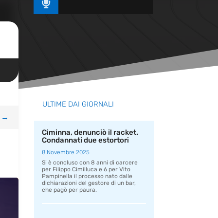

ULTIME DAI GIORNALI
→
Ciminna, denunciò il racket.
Condannati due estortori
8 Novembre 2025
Si è concluso con 8 anni di carcere
per Filippo Cimilluca e 6 per Vito
Pampinella il processo nato dalle
dichiarazioni del gestore di un bar,
che pagò per paura.