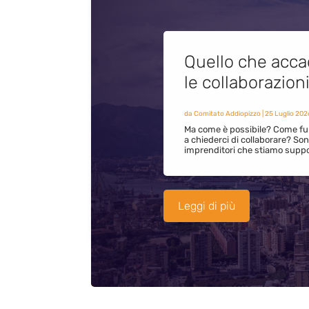
Quello che acca
le collaborazion
da
Comitato Addiopizzo
|
25 Luglio 202
Ma come è possibile? Come fun
a chiederci di collaborare? S
imprenditori che stiamo supp
Leggi di più