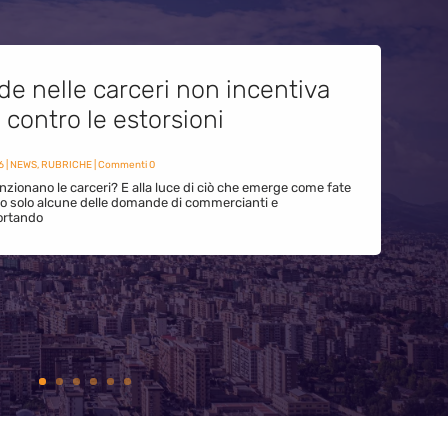
de nelle carceri non incentiva
i contro le estorsioni
6
|
NEWS
,
RUBRICHE
| Commenti 0
zionano le carceri? E alla luce di ciò che emerge come fate
ono solo alcune delle domande di commercianti e
ortando