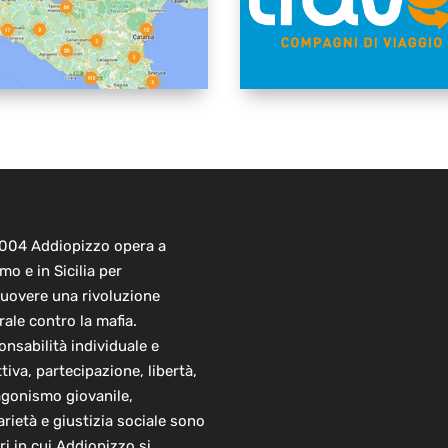
2004 Addiopizzo opera a
mo e in Sicilia per
uovere una rivoluzione
rale contro la mafia.
nsabilità individuale e
ttiva, partecipazione, libertà,
agonismo giovanile,
arietà e giustizia sociale sono
ori in cui Addiopizzo si