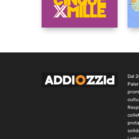
Dal 
Paler
prom
cultu
Respo
colle
prot
solid
i val