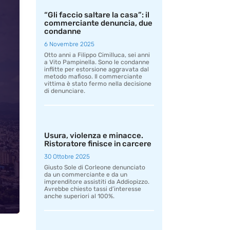
“Gli faccio saltare la casa”: il
commerciante denuncia, due
condanne
6 Novembre 2025
Otto anni a Filippo Cimilluca, sei anni
a Vito Pampinella. Sono le condanne
inflitte per estorsione aggravata dal
metodo mafioso. Il commerciante
vittima è stato fermo nella decisione
di denunciare.
Usura, violenza e minacce.
Ristoratore finisce in carcere
30 Ottobre 2025
Giusto Sole di Corleone denunciato
da un commerciante e da un
imprenditore assistiti da Addiopizzo.
Avrebbe chiesto tassi d’interesse
anche superiori al 100%.