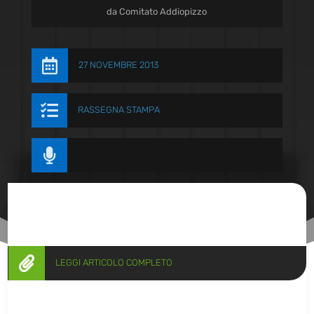
da
Comitato Addiopizzo

27 NOVEMBRE 2013

RASSEGNA STAMPA


LEGGI ARTICOLO COMPLETO