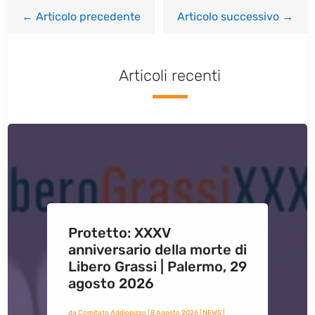
←
Articolo precedente
Articolo successivo
→
Articoli recenti
Protetto: XXXV
anniversario della morte di
Libero Grassi | Palermo, 29
agosto 2026
da
Comitato Addiopizzo
|
8 Agosto 2026
|
NEWS
|