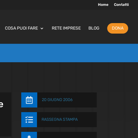
Home
Contatti
COSA PUOI FARE
RETE IMPRESE
BLOG
DONA

20 GIUGNO 2006
e

RASSEGNA STAMPA