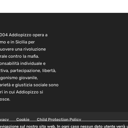
2004 Addiopizzo opera a
mo e in Sicilia per
uovere una rivoluzione
rale contro la mafia.
nsabilità individuale e
ttiva, partecipazione, libertà,
agonismo giovanile,
arietà e giustizia sociale sono
ori in cui Addiopizzo si
osce.
ivacy
Cookie
Child Protection Policy
navigazione sul nostro sito web. In ogni caso nessun dato utente verrà 