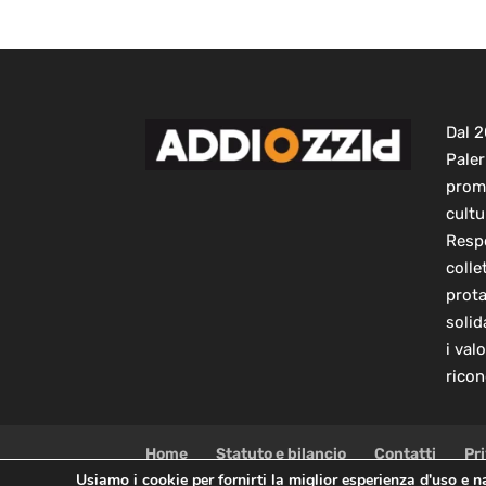
Dal 
Paler
prom
cultu
Respo
colle
prot
solid
i val
ricon
Home
Statuto e bilancio
Contatti
Pr
Usiamo i cookie per fornirti la miglior esperienza d'uso e 