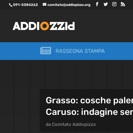
091-5084262
comitato@addiopizzo.org

RASSEGNA STAMPA
Grasso: cosche paler
Caruso: indagine sen
da
Comitato Addiopizzo