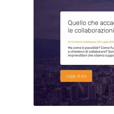
Quello che acca
le collaborazion
da
Comitato Addiopizzo
|
25 Luglio 202
Ma come è possibile? Come fun
a chiederci di collaborare? S
imprenditori che stiamo supp
Leggi di più