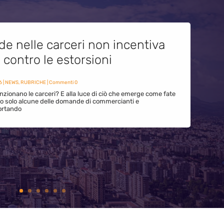
de nelle carceri non incentiva
i contro le estorsioni
6
|
NEWS
,
RUBRICHE
| Commenti 0
zionano le carceri? E alla luce di ciò che emerge come fate
ono solo alcune delle domande di commercianti e
ortando