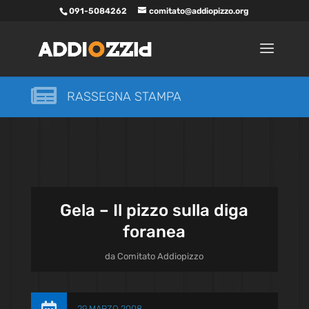
091-5084262
comitato@addiopizzo.org

RASSEGNA STAMPA
Gela – Il pizzo sulla diga
foranea
da
Comitato Addiopizzo
29 MARZO 2008