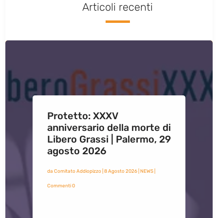
Articoli recenti
Protetto: XXXV
anniversario della morte di
Libero Grassi | Palermo, 29
agosto 2026
da
Comitato Addiopizzo
|
8 Agosto 2026
|
NEWS
|
Commenti 0