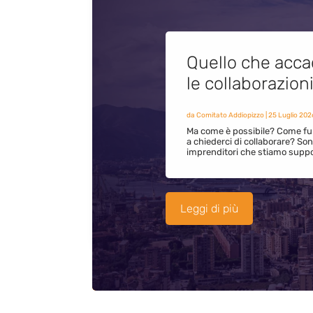
Quello che acca
le collaborazion
da
Comitato Addiopizzo
|
25 Luglio 202
Ma come è possibile? Come fun
a chiederci di collaborare? S
imprenditori che stiamo supp
Leggi di più