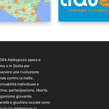
2004 Addiopizzo opera a
mo e in Sicilia per
uovere una rivoluzione
rale contro la mafia.
nsabilità individuale e
ttiva, partecipazione, libertà,
agonismo giovanile,
arietà e giustizia sociale sono
ori in cui Addiopizzo si