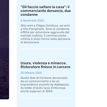
“Gli faccio saltare la casa”: il
commerciante denuncia, due
condanne
6 Novembre 2025
Otto anni a Filippo Cimilluca, sei anni
a Vito Pampinella. Sono le condanne
inflitte per estorsione aggravata dal
metodo mafioso. Il commerciante
vittima è stato fermo nella decisione
di denunciare.
Usura, violenza e minacce.
Ristoratore finisce in carcere
30 Ottobre 2025
Giusto Sole di Corleone denunciato
da un commerciante e da un
imprenditore assistiti da Addiopizzo.
Avrebbe chiesto tassi d’interesse
anche superiori al 100%.