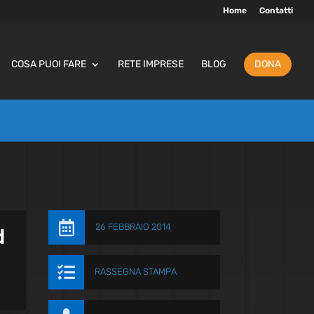
Home
Contatti
COSA PUOI FARE
RETE IMPRESE
BLOG
DONA

26 FEBBRAIO 2014
d

RASSEGNA STAMPA