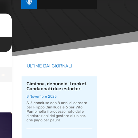

ULTIME DAI GIORNALI
→
Ciminna, denunciò il racket.
Condannati due estortori
8 Novembre 2025
Si è concluso con 8 anni di carcere
per Filippo Cimilluca e 6 per Vito
Pampinella il processo nato dalle
dichiarazioni del gestore di un bar,
che pagò per paura.