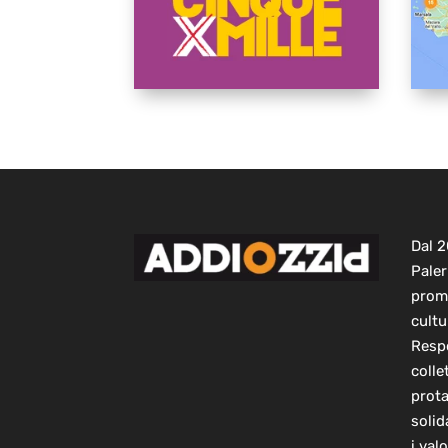
Dal 
Paler
prom
cultu
Respo
colle
prot
solid
i val