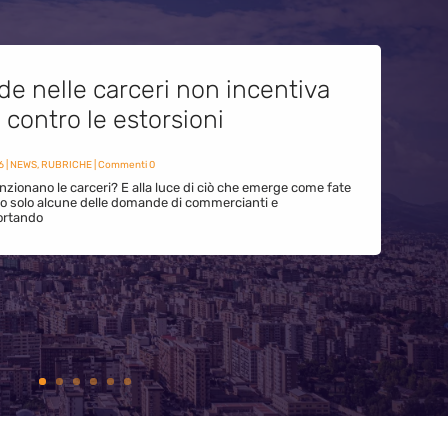
de nelle carceri non incentiva
i contro le estorsioni
6
|
NEWS
,
RUBRICHE
| Commenti 0
zionano le carceri? E alla luce di ciò che emerge come fate
ono solo alcune delle domande di commercianti e
ortando