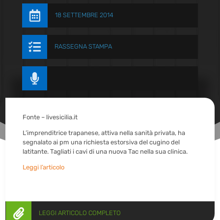

18 SETTEMBRE 2014

RASSEGNA STAMPA

Fonte – livesicilia.it
L’imprenditrice trapanese, attiva nella sanità privata, ha
segnalato ai pm una richiesta estorsiva del cugino del
latitante. Tagliati i cavi di una nuova Tac nella sua clinica.
Leggi l’articolo

LEGGI ARTICOLO COMPLETO