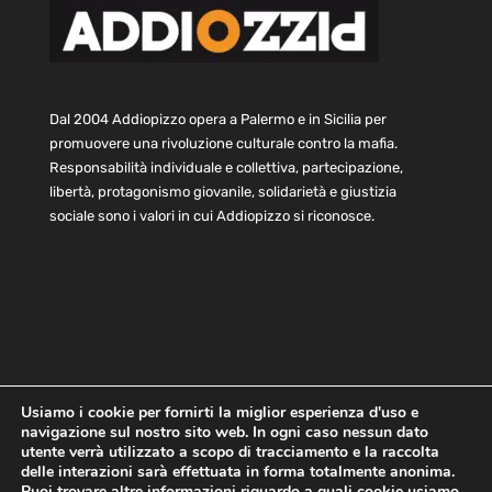
Dal 2004 Addiopizzo opera a Palermo e in Sicilia per
promuovere una rivoluzione culturale contro la mafia.
Responsabilità individuale e collettiva, partecipazione,
libertà, protagonismo giovanile, solidarietà e giustizia
sociale sono i valori in cui Addiopizzo si riconosce.
Usiamo i cookie per fornirti la miglior esperienza d'uso e
navigazione sul nostro sito web. In ogni caso nessun dato
Home
Statuto e bilancio
Contatti
utente verrà utilizzato a scopo di tracciamento e la raccolta
Privacy
Cookie
Child Protection Policy
delle interazioni sarà effettuata in forma totalmente anonima.
Puoi trovare altre informazioni riguardo a quali cookie usiamo