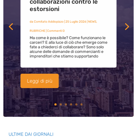
collaborazioni contro le
estorsioni
da
Comitato Addiopizzo
|
25 Luglio 2026
|
NEWS
,
RUBRICHE
| Commenti 0
Ma come è possibile? Come funzionano le
carceri? E alla luce di ciò che emerge come
fate a chiederci di collaborare? Sono solo
alcune delle domande di commercianti e
imprenditori che stiamo supportando
Leggi di più
ULTIME DAI GIORNALI