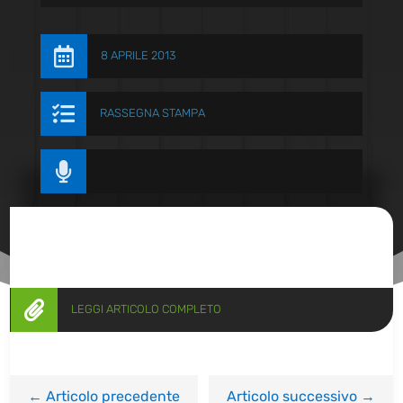

8 APRILE 2013

RASSEGNA STAMPA


LEGGI ARTICOLO COMPLETO
←
Articolo precedente
Articolo successivo
→