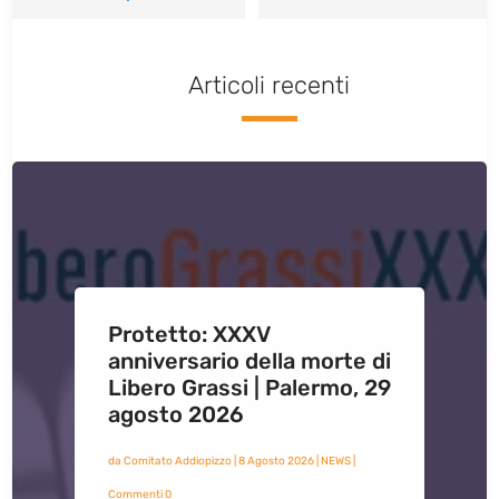
Articoli recenti
Protetto: XXXV
anniversario della morte di
Libero Grassi | Palermo, 29
agosto 2026
da
Comitato Addiopizzo
|
8 Agosto 2026
|
NEWS
|
Commenti 0