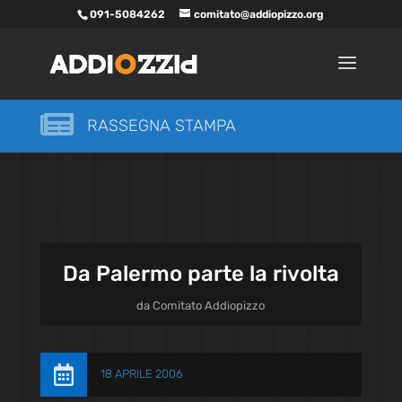
091-5084262
comitato@addiopizzo.org

RASSEGNA STAMPA
Da Palermo parte la rivolta
da
Comitato Addiopizzo

18 APRILE 2006