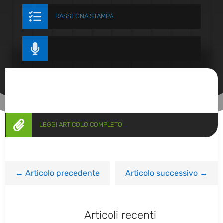

RASSEGNA STAMPA


LEGGI ARTICOLO COMPLETO
←
Articolo precedente
Articolo successivo
→
Articoli recenti