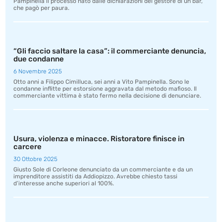
Pampinella il processo nato dalle dichiarazioni del gestore di un bar,
che pagò per paura.
“Gli faccio saltare la casa”: il commerciante denuncia,
due condanne
6 Novembre 2025
Otto anni a Filippo Cimilluca, sei anni a Vito Pampinella. Sono le
condanne inflitte per estorsione aggravata dal metodo mafioso. Il
commerciante vittima è stato fermo nella decisione di denunciare.
Usura, violenza e minacce. Ristoratore finisce in
carcere
30 Ottobre 2025
Giusto Sole di Corleone denunciato da un commerciante e da un
imprenditore assistiti da Addiopizzo. Avrebbe chiesto tassi
d’interesse anche superiori al 100%.