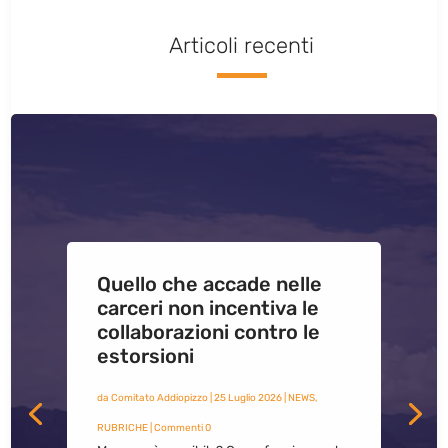
Articoli recenti
Quello che accade nelle
carceri non incentiva le
collaborazioni contro le
estorsioni
da
Comitato Addiopizzo
|
25 Luglio 2026
|
NEWS
,
RUBRICHE
| Commenti 0