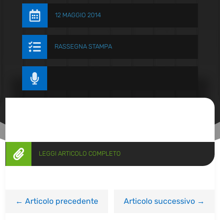

12 MAGGIO 2014

RASSEGNA STAMPA


LEGGI ARTICOLO COMPLETO
←
Articolo precedente
Articolo successivo
→