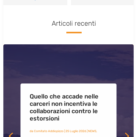
Articoli recenti
Quello che accade nelle
carceri non incentiva le
collaborazioni contro le
estorsioni
da
Comitato Addiopizzo
|
25 Luglio 2026
|
NEWS
,