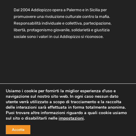
Dal 2004 Addiopizzo opera a Palermo e in Sicilia per
promuovere una rivoluzione culturale contro la mafia.
Responsabilità individuale e collettiva, partecipazione,
libertà, protagonismo giovanile, solidarietà e giustizia
sociale sono i valori in cui Addiopizzo si riconosce.
Usiamo i cookie per fornirti la miglior esperienza d'uso e
navigazione sul nostro sito web. In ogni caso nessun dato
Home
Statuto e bilancio
Contatti
utente verrà utilizzato a scopo di tracciamento e la raccolta
Privacy
Cookie
Child Protection Policy
delle interazioni sarà effettuata in forma totalmente anonima.
Puoi trovare altre informazioni riguardo a quali cookie usiamo
sul sito o disabilitarli nelle
impostazioni
.
Copyright © 2021 AddioPizzo | Tutti i diritti riservati | Sede
Accetta
Centrale: via Lincoln 131, 90133 Palermo