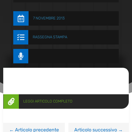

7 NOVEMBRE 2013

RASSEGNA STAMPA


LEGGI ARTICOLO COMPLETO
←
Articolo precedente
Articolo successivo
→