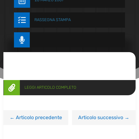


RASSEGNA STAMPA


LEGGI ARTICOLO COMPLETO
←
Articolo precedente
Articolo successivo
→