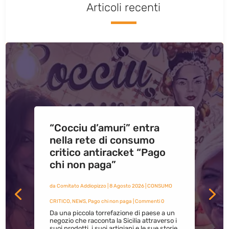
Articoli recenti
“Cocciu d’amuri” entra
nella rete di consumo
critico antiracket “Pago
chi non paga”
da
Comitato Addiopizzo
|
8 Agosto 2026
|
CONSUMO
CRITICO
,
NEWS
,
Pago chi non paga
| Commenti 0
Da una piccola torrefazione di paese a un
negozio che racconta la Sicilia attraverso i
suoi prodotti, i suoi artigiani e le sue storie.