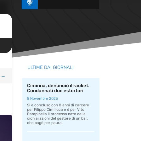

ULTIME DAI GIORNALI
→
Ciminna, denunciò il racket.
Condannati due estortori
8 Novembre 2025
Si è concluso con 8 anni di carcere
per Filippo Cimilluca e 6 per Vito
Pampinella il processo nato dalle
dichiarazioni del gestore di un bar,
che pagò per paura.