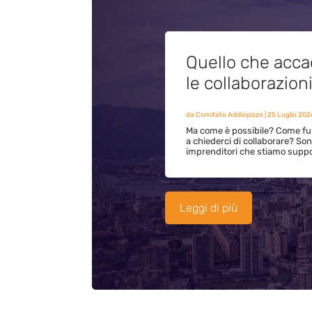
Quello che acca
le collaborazion
da
Comitato Addiopizzo
|
25 Luglio 202
Ma come è possibile? Come fun
a chiederci di collaborare? S
imprenditori che stiamo supp
Leggi di più