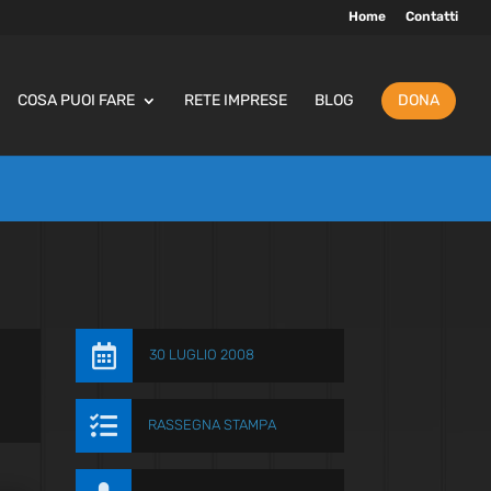
Home
Contatti
COSA PUOI FARE
RETE IMPRESE
BLOG
DONA

30 LUGLIO 2008

RASSEGNA STAMPA