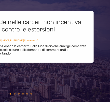
de nelle carceri non incentiva
i contro le estorsioni
6
|
NEWS
,
RUBRICHE
| Commenti 0
zionano le carceri? E alla luce di ciò che emerge come fate
ono solo alcune delle domande di commercianti e
ortando