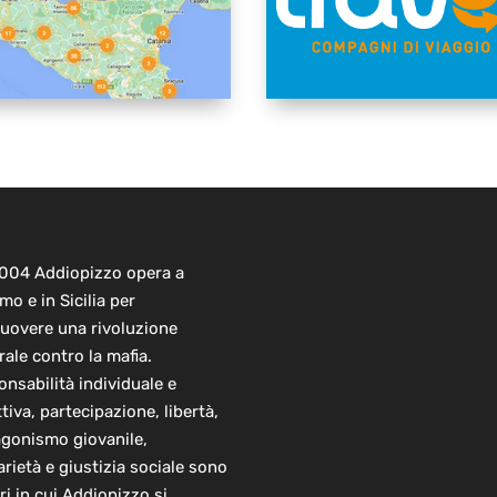
2004 Addiopizzo opera a
mo e in Sicilia per
uovere una rivoluzione
rale contro la mafia.
nsabilità individuale e
ttiva, partecipazione, libertà,
agonismo giovanile,
arietà e giustizia sociale sono
ori in cui Addiopizzo si