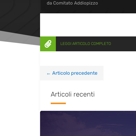
da
Comitato Addiopizzo

LEGGI ARTICOLO COMPLETO
←
Articolo precedente
Articoli recenti