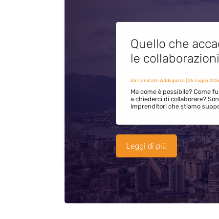
Quello che acca
le collaborazion
da
Comitato Addiopizzo
|
25 Luglio 202
Ma come è possibile? Come fun
a chiederci di collaborare? S
imprenditori che stiamo supp
Leggi di più