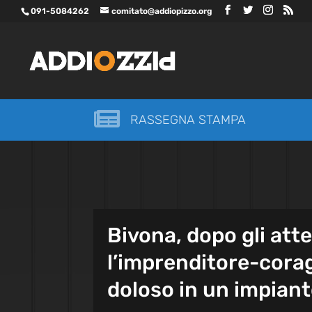
091-5084262
comitato@addiopizzo.org

RASSEGNA STAMPA
Bivona, dopo gli att
l’imprenditore-cora
doloso in un impianto