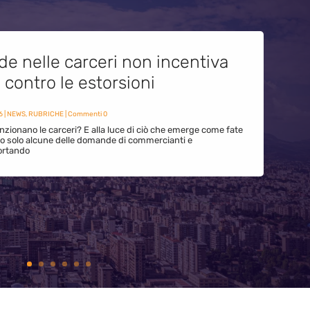
de nelle carceri non incentiva
i contro le estorsioni
6
|
NEWS
,
RUBRICHE
| Commenti 0
zionano le carceri? E alla luce di ciò che emerge come fate
ono solo alcune delle domande di commercianti e
ortando