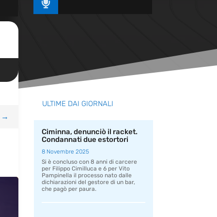

ULTIME DAI GIORNALI
→
Ciminna, denunciò il racket.
Condannati due estortori
8 Novembre 2025
Si è concluso con 8 anni di carcere
per Filippo Cimilluca e 6 per Vito
Pampinella il processo nato dalle
dichiarazioni del gestore di un bar,
che pagò per paura.