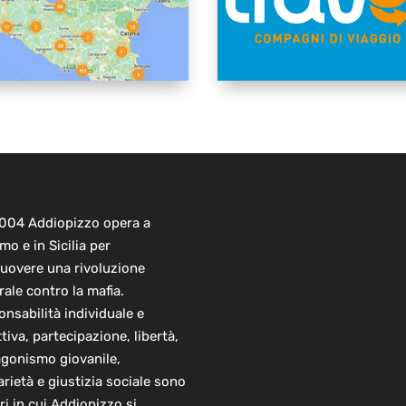
2004 Addiopizzo opera a
mo e in Sicilia per
uovere una rivoluzione
rale contro la mafia.
nsabilità individuale e
ttiva, partecipazione, libertà,
agonismo giovanile,
arietà e giustizia sociale sono
ori in cui Addiopizzo si