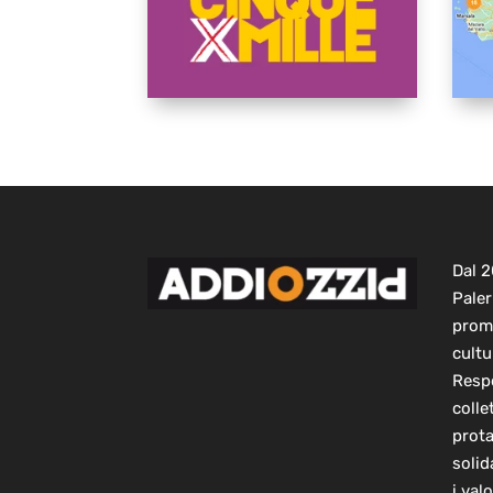
Dal 
Paler
prom
cultu
Respo
colle
prot
solid
i val