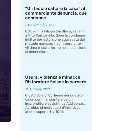
“Gli faccio saltare la casa”: il
commerciante denuncia, due
condanne
6 Novembre 2025
Otto anni a Filippo Cimilluca, sei anni
a Vito Pampinella. Sono le condanne
inflitte per estorsione aggravata dal
metodo mafioso. Il commerciante
vittima è stato fermo nella decisione
di denunciare.
Usura, violenza e minacce.
Ristoratore finisce in carcere
30 Ottobre 2025
Giusto Sole di Corleone denunciato
da un commerciante e da un
imprenditore assistiti da Addiopizzo.
Avrebbe chiesto tassi d’interesse
anche superiori al 100%.