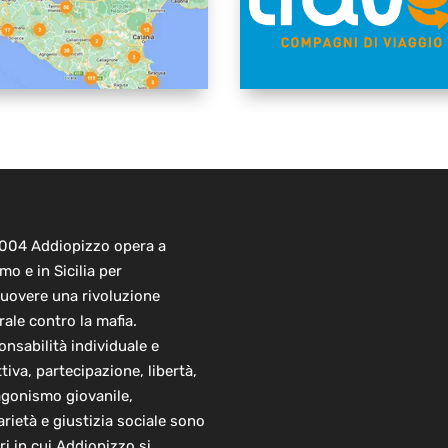
2004 Addiopizzo opera a
mo e in Sicilia per
uovere una rivoluzione
rale contro la mafia.
nsabilità individuale e
ttiva, partecipazione, libertà,
agonismo giovanile,
arietà e giustizia sociale sono
ori in cui Addiopizzo si