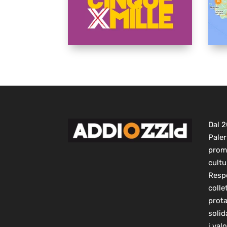
Dal 
Paler
prom
cultu
Respo
colle
prot
solid
i val