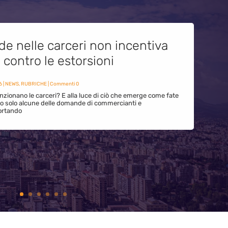
de nelle carceri non incentiva
i contro le estorsioni
6
|
NEWS
,
RUBRICHE
| Commenti 0
zionano le carceri? E alla luce di ciò che emerge come fate
ono solo alcune delle domande di commercianti e
ortando