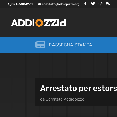
091-5084262
comitato@addiopizzo.org

RASSEGNA STAMPA
Arrestato per estors
da
Comitato Addiopizzo