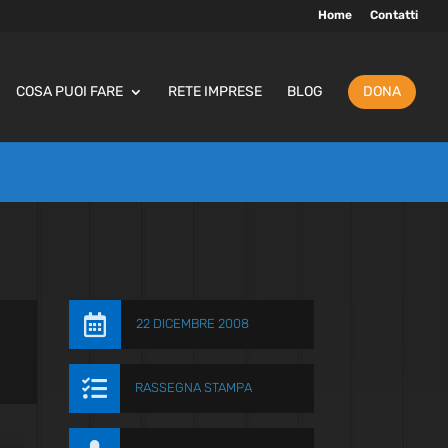
Home
Contatti
COSA PUOI FARE
RETE IMPRESE
BLOG
DONA

22 DICEMBRE 2008

RASSEGNA STAMPA