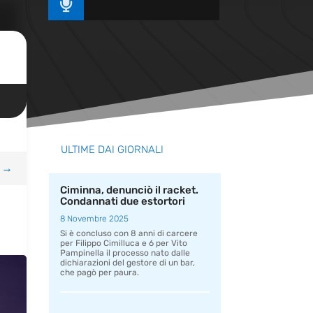

ULTIME DAI GIORNALI
→
Ciminna, denunciò il racket.
Condannati due estortori
8 Novembre 2025
Si è concluso con 8 anni di carcere
per Filippo Cimilluca e 6 per Vito
Pampinella il processo nato dalle
dichiarazioni del gestore di un bar,
che pagò per paura.