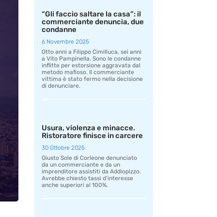
“Gli faccio saltare la casa”: il
commerciante denuncia, due
condanne
6 Novembre 2025
Otto anni a Filippo Cimilluca, sei anni
a Vito Pampinella. Sono le condanne
inflitte per estorsione aggravata dal
metodo mafioso. Il commerciante
vittima è stato fermo nella decisione
di denunciare.
Usura, violenza e minacce.
Ristoratore finisce in carcere
30 Ottobre 2025
Giusto Sole di Corleone denunciato
da un commerciante e da un
imprenditore assistiti da Addiopizzo.
Avrebbe chiesto tassi d’interesse
anche superiori al 100%.