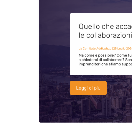
Quello che acca
le collaborazion
da
Comitato Addiopizzo
|
25 Luglio 202
Ma come è possibile? Come fun
a chiederci di collaborare? S
imprenditori che stiamo supp
Leggi di più