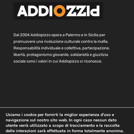
Dal 2004 Addiopizzo opera a Palermo e in Sicilia per
promuovere una rivoluzione culturale contro la mafia.
Responsabilità individuale e collettiva, partecipazione,
libertà, protagonismo giovanile, solidarietà e giustizia
sociale sono i valori in cui Addiopizzo si riconosce.
Usiamo i cookie per fornirti la miglior esperienza d'uso e
navigazione sul nostro sito web. In ogni caso nessun dato
Home
Statuto e bilancio
Contatti
utente verrà utilizzato a scopo di tracciamento e la raccolta
Privacy
Cookie
Child Protection Policy
delle interazioni sarà effettuata in forma totalmente anonima.