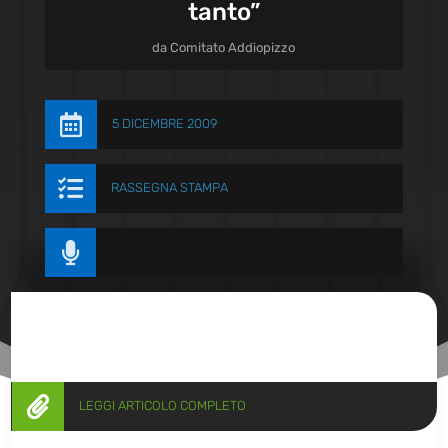
tanto”
da
Comitato Addiopizzo

5 DICEMBRE 2009

RASSEGNA STAMPA


LEGGI ARTICOLO COMPLETO