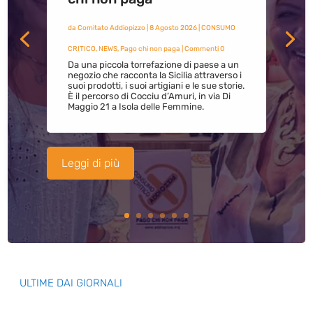
da
Comitato Addiopizzo
|
8 Agosto 2026
|
CONSUMO
CRITICO
,
NEWS
,
Pago chi non paga
| Commenti 0
Da una piccola torrefazione di paese a un
negozio che racconta la Sicilia attraverso i
suoi prodotti, i suoi artigiani e le sue storie.
È il percorso di Cocciu d’Amuri, in via Di
Maggio 21 a Isola delle Femmine.
Leggi di più
ULTIME DAI GIORNALI