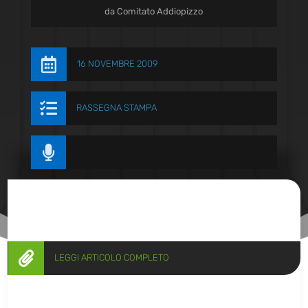
da
Comitato Addiopizzo

16 NOVEMBRE 2009

RASSEGNA STAMPA


LEGGI ARTICOLO COMPLETO