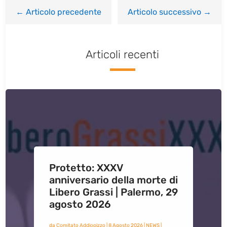
←
Articolo precedente
Articolo successivo
→
Articoli recenti
Protetto: XXXV
anniversario della morte di
Libero Grassi | Palermo, 29
agosto 2026
da
Comitato Addiopizzo
|
8 Agosto 2026
|
NEWS
|