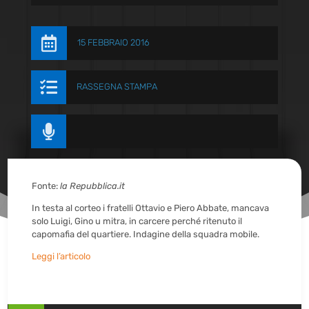

15 FEBBRAIO 2016

RASSEGNA STAMPA

Fonte:
la Repubblica.it
In testa al corteo i fratelli Ottavio e Piero Abbate, mancava
solo Luigi, Gino u mitra, in carcere perché ritenuto il
capomafia del quartiere. Indagine della squadra mobile.
Leggi l’articolo