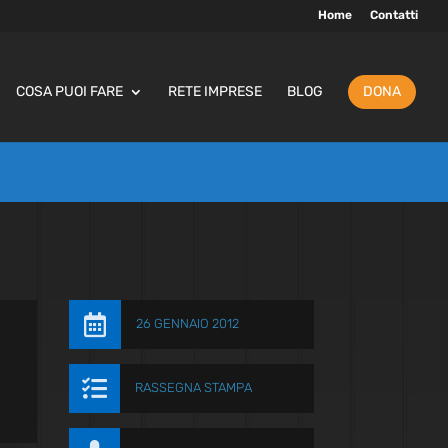
Home
Contatti
COSA PUOI FARE
RETE IMPRESE
BLOG
DONA

26 GENNAIO 2012

RASSEGNA STAMPA