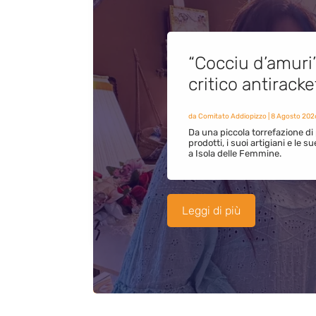
“Cocciu d’amuri
critico antirack
da
Comitato Addiopizzo
|
8 Agosto 202
Da una piccola torrefazione di 
prodotti, i suoi artigiani e le s
a Isola delle Femmine.
Leggi di più