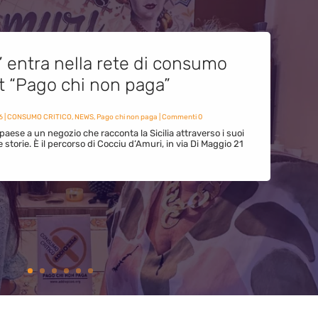
” entra nella rete di consumo
et “Pago chi non paga”
6
|
CONSUMO CRITICO
,
NEWS
,
Pago chi non paga
| Commenti 0
paese a un negozio che racconta la Sicilia attraverso i suoi
ue storie. È il percorso di Cocciu d’Amuri, in via Di Maggio 21