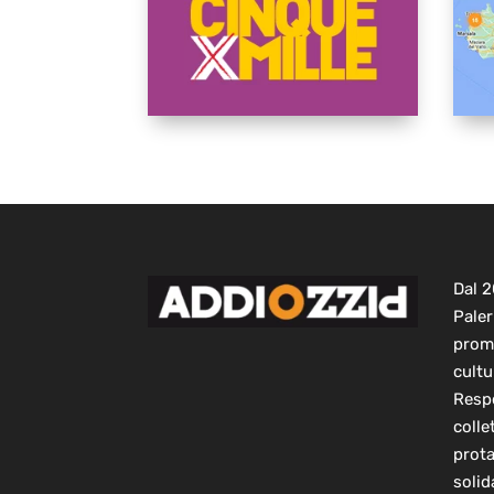
Dal 
Paler
prom
cultu
Respo
colle
prot
solid