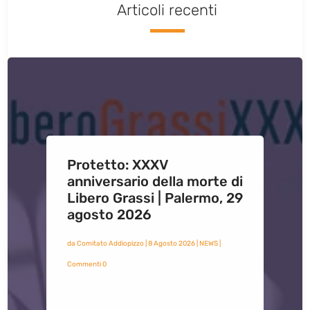
Articoli recenti
Protetto: XXXV
anniversario della morte di
Libero Grassi | Palermo, 29
agosto 2026
da
Comitato Addiopizzo
|
8 Agosto 2026
|
NEWS
|
Commenti 0