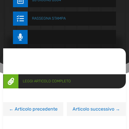


RASSEGNA STAMPA


LEGGI ARTICOLO COMPLETO
←
Articolo precedente
Articolo successivo
→