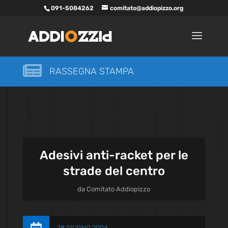
091-5084262
comitato@addiopizzo.org

RASSEGNA STAMPA
Adesivi anti-racket per le
strade del centro
da
Comitato Addiopizzo
28 GIUGNO 2004