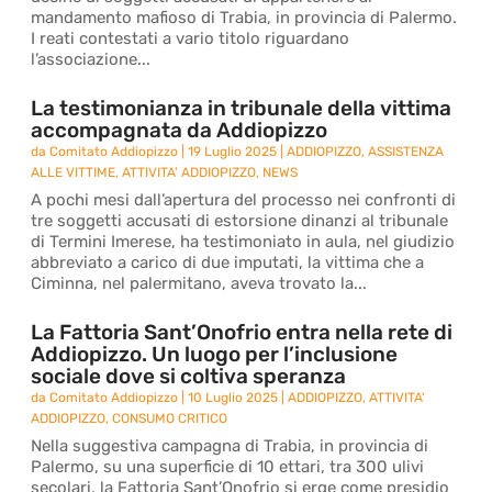
mandamento mafioso di Trabia, in provincia di Palermo.
I reati contestati a vario titolo riguardano
l’associazione...
La testimonianza in tribunale della vittima
accompagnata da Addiopizzo
da
Comitato Addiopizzo
|
19 Luglio 2025
|
ADDIOPIZZO
,
ASSISTENZA
ALLE VITTIME
,
ATTIVITA' ADDIOPIZZO
,
NEWS
A pochi mesi dall’apertura del processo nei confronti di
tre soggetti accusati di estorsione dinanzi al tribunale
di Termini Imerese, ha testimoniato in aula, nel giudizio
abbreviato a carico di due imputati, la vittima che a
Ciminna, nel palermitano, aveva trovato la...
La Fattoria Sant’Onofrio entra nella rete di
Addiopizzo. Un luogo per l’inclusione
sociale dove si coltiva speranza
da
Comitato Addiopizzo
|
10 Luglio 2025
|
ADDIOPIZZO
,
ATTIVITA'
ADDIOPIZZO
,
CONSUMO CRITICO
Nella suggestiva campagna di Trabia, in provincia di
Palermo, su una superficie di 10 ettari, tra 300 ulivi
secolari, la Fattoria Sant’Onofrio si erge come presidio