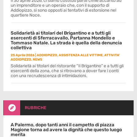
Il 30 aprile 2026, ci siamo costituti parte civile accanto ad
un imprenditore e un operaio che, con il supporto di
Addiopizzo, si sono opposti ai tentativi di estorsione nel
quartiere Noce.
Solidarietà ai titolari del Brigantino e a tutti gli
esercenti di Sferracavallo, Partanna Mondello e
Tommaso Natale. La strada è quella della denuncia
collettiva
25 Aprile 2026
|
ADDIOPIZZO
,
ASSISTENZA ALLE VITTIME
,
ATTIVITA'
ADDIOPIZZO
,
NEWS
Solidarietà ai titolari del ristorante “Il Brigantino” e a tutti gli
esercenti della zona, che si ritrovano a dover fare i conti
con una recrudescenza di intimidazioni.

RUBRICHE
A Palermo, dopo tanti anni il campetto di piazza
Magione torna ad avere la dignità che questo luogo
merita