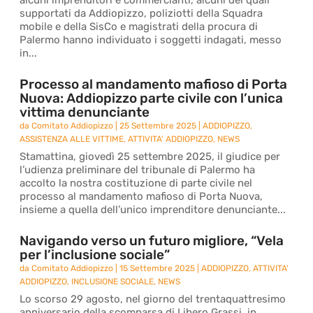
alcuni imprenditori e commercianti, alcuni dei quali
supportati da Addiopizzo, poliziotti della Squadra
mobile e della SisCo e magistrati della procura di
Palermo hanno individuato i soggetti indagati, messo
in...
Processo al mandamento mafioso di Porta
Nuova: Addiopizzo parte civile con l’unica
vittima denunciante
da
Comitato Addiopizzo
|
25 Settembre 2025
|
ADDIOPIZZO
,
ASSISTENZA ALLE VITTIME
,
ATTIVITA' ADDIOPIZZO
,
NEWS
Stamattina, giovedì 25 settembre 2025, il giudice per
l’udienza preliminare del tribunale di Palermo ha
accolto la nostra costituzione di parte civile nel
processo al mandamento mafioso di Porta Nuova,
insieme a quella dell’unico imprenditore denunciante...
Navigando verso un futuro migliore, “Vela
per l’inclusione sociale”
da
Comitato Addiopizzo
|
15 Settembre 2025
|
ADDIOPIZZO
,
ATTIVITA'
ADDIOPIZZO
,
INCLUSIONE SOCIALE
,
NEWS
Lo scorso 29 agosto, nel giorno del trentaquattresimo
anniversario della scomparsa di Libero Grassi, in