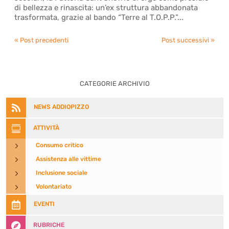
di bellezza e rinascita: un’ex struttura abbandonata
trasformata, grazie al bando “Terre al T.O.P.P.”...
« Post precedenti
Post successivi »
CATEGORIE ARCHIVIO

NEWS ADDIOPIZZO

ATTIVITÀ
5
Consumo critico
5
Assistenza alle vittime
5
Inclusione sociale
5
Volontariato

EVENTI

RUBRICHE