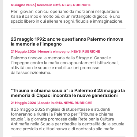
4 Giugno 2026
|
Accade in città
,
NEWS
,
RUBRICHE
Per i giovani con cui operiamo da molti anni nel quartiere
Kalsa il campo è molto più di un rettangolo di gioco: è uno
spazio libero in cui allenare sogni, fiducia e immaginazione.
23 maggio 1992: anche quest’anno Palermo rinnova
la memoria e l’impegno
21 Maggio 2026
|
Memoria e Impegno
,
NEWS
,
RUBRICHE
Palermo rinnova la memoria della Strage di Capaci e
l’impegno contro la mafia con appuntamenti istituzionali,
attività con le scuole e mobilitazioni promosse
dall’associazionismo.
“Tribunale chiama scuola”: a Palermo il 23 maggio la
memoria di Capaci incontra le nuove generazioni
21 Maggio 2026
|
Accade in città
,
NEWS
,
RUBRICHE
Il 23 maggio 2026 migliaia di studentesse e studenti
torneranno a riunirsi a Palermo per “Tribunale chiama
scuola”, la giornata promossa dalla Rete per la Cultura
Antimafia nella Scuola per ribadire la centralità della scuola
come presidio di cittadinanza e di contrasto alle mafie