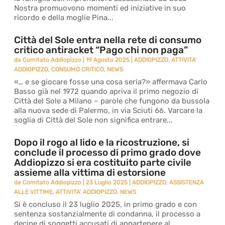
Nostra promuovono momenti ed iniziative in suo
ricordo e della moglie Pina...
Città del Sole entra nella rete di consumo
critico antiracket “Pago chi non paga”
da
Comitato Addiopizzo
|
19 Agosto 2025
|
ADDIOPIZZO
,
ATTIVITA'
ADDIOPIZZO
,
CONSUMO CRITICO
,
NEWS
«… e se giocare fosse una cosa seria?» affermava Carlo
Basso già nel 1972 quando apriva il primo negozio di
Città del Sole a Milano – parole che fungono da bussola
alla nuova sede di Palermo, in via Sciuti 66. Varcare la
soglia di Città del Sole non significa entrare...
Dopo il rogo al lido e la ricostruzione, si
conclude il processo di primo grado dove
Addiopizzo si era costituito parte civile
assieme alla vittima di estorsione
da
Comitato Addiopizzo
|
23 Luglio 2025
|
ADDIOPIZZO
,
ASSISTENZA
ALLE VITTIME
,
ATTIVITA' ADDIOPIZZO
,
NEWS
Si è concluso il 23 luglio 2025, in primo grado e con
sentenza sostanzialmente di condanna, il processo a
decine di soggetti accusati di appartenere al