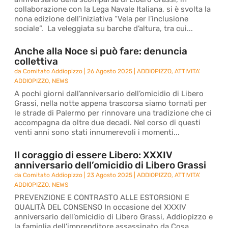
collaborazione con la Lega Navale Italiana, si è svolta la
nona edizione dell’iniziativa “Vela per l’inclusione
sociale”. La veleggiata su barche d’altura, tra cui...
Anche alla Noce si può fare: denuncia
collettiva
da
Comitato Addiopizzo
|
26 Agosto 2025
|
ADDIOPIZZO
,
ATTIVITA'
ADDIOPIZZO
,
NEWS
A pochi giorni dall’anniversario dell’omicidio di Libero
Grassi, nella notte appena trascorsa siamo tornati per
le strade di Palermo per rinnovare una tradizione che ci
accompagna da oltre due decadi. Nel corso di questi
venti anni sono stati innumerevoli i momenti...
Il coraggio di essere Libero: XXXIV
anniversario dell’omicidio di Libero Grassi
da
Comitato Addiopizzo
|
23 Agosto 2025
|
ADDIOPIZZO
,
ATTIVITA'
ADDIOPIZZO
,
NEWS
PREVENZIONE E CONTRASTO ALLE ESTORSIONI E
QUALITÀ DEL CONSENSO In occasione del XXXIV
anniversario dell’omicidio di Libero Grassi, Addiopizzo e
la famiglia dell’imprenditore assassinato da Cosa